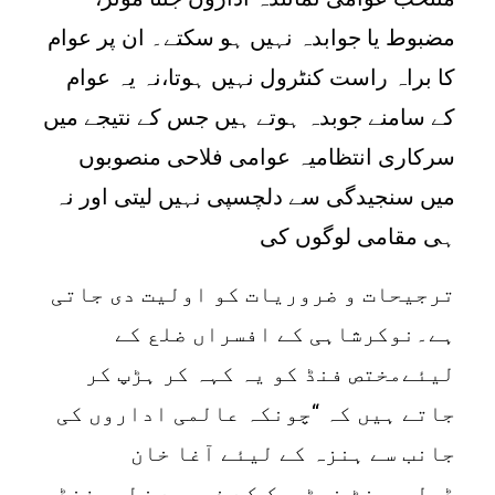
مضبوط یا جوابدہ نہیں ہو سکتے۔ ان پر عوام
کا براہ راست کنٹرول نہیں ہوتا،نہ یہ عوام
کے سامنے جوبدہ ہوتے ہیں جس کے نتیجے میں
سرکاری انتظامیہ عوامی فلاحی منصوبوں
میں سنجیدگی سے دلچسپی نہیں لیتی اور نہ
ہی مقامی لوگوں کی
ترجیحات و ضروریات کو اولیت دی جاتی
ہے۔نوکرشاہی کے افسراں ضلع کے
لیئےمختص فنڈ کو یہ کہہ کر ہڑپ کر
جاتے ہیں کہ “چونکہ عالمی اداروں کی
جانب سے ہنزہ کے لیئے آغا خان
ڈولپمینٹ نیٹورک کے ذریعے خطیر فنڈ