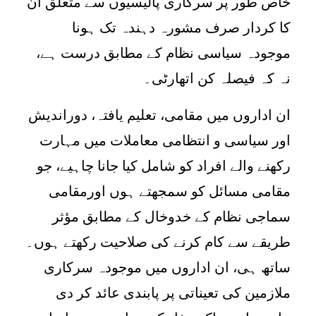
خاص طور پر سرکاری پالیسیوں سے متعلق ان
کا کردار صرف مشورہ دہندہ تک ہونا
موجودہ سیاسی نظام کے مطابق درست ہے،
نہ کہ فیصلہ کن اتھارٹی۔
ان اداروں میں مقامی، تعلیم یافتہ، دوراندیش
اور سیاسی و انتظامی معاملات میں مہارت
رکھنے والے افراد کو شامل کیا جانا چاہیے، جو
مقامی مسائل کو سمجھتے ہوں اورمقامی
سماجی نظام کے خدوخال کے مطابق مؤثر
طریقے سے کام کرنے کی صلاحیت رکھتے ہوں۔
ساتھ ہی، ان اداروں میں موجودہ سرکاری
ملازمین کی تعیناتی پر پابندی عائد کر دی