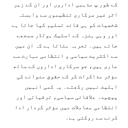
کے طور پ مذہبی اداروں اور ان کے زیر
اثر غیر سرکاری تنظیموں سے وابستہ
شخصیات کو ہی قائد تسلیم کیا جاتا ہے
اور وہی ہنزہ کے اسٹیک ہولڈر سمجھے
جاتے ہیں۔ تجربہ بتاتا ہے کہ ان میں
سے اکثریت سیاسی و انتظامی مہارت سے
عاری ہیں، جو سرکاری اداروں کے ساتھ
مؤثر مذاکرات کر کے حقوق منوانے کی
اہلیت نہیں رکھتے۔ یہ کمی انہیں
پیچیدہ علاقائی سیاسی، ترقیاتی اور
انتظامی معاملات میں مؤثر کردار ادا
کرنے سے روکتی ہے۔