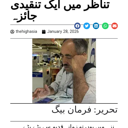
تناظر میں ایک تنقیدی
جائزہ
thehighasia
January 28, 2026
تحریر: فرمان بیگ
ہنزہ میں یوں تو زمانہ قدیم سے بڑے بڑے