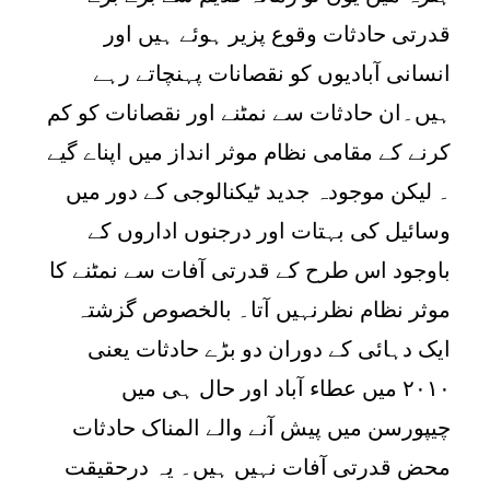
قدرتی حادثات وقوع پزیر ہوئے ہیں اور
انسانی آبادیوں کو نقصانات پہنچاتے رہے
ہیں۔ان حادثات سے نمٹنے اور نقصانات کو کم
کرنے کے مقامی نظام موثر انداز میں اپناے گیے
۔ لیکن موجودہ جدید ٹیکنالوجی کے دور میں
وسائیل کی بہتات اور درجنوں اداروں کے
باوجود اس طرح کے قدرتی آفات سے نمٹنے کا
موثر نظام نظرنہیں آتا۔ بالخصوص گزشتہ
ایک دہائی کے دوران دو بڑے حادثات یعنی
۲۰۱۰ میں
عطاء آباد اور حال ہی میں
چیپورسن میں پیش آنے والے المناک حادثات
محض قدرتی آفات نہیں ہیں۔ یہ درحقیقت