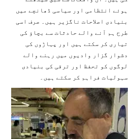
ہوئے انتظامی اور سیاسی ڈھانچے میں
بنیادی اصلاحات ناگزیر ہیں۔ صرف اسی
طرح ہم آنے والے حادثات سے بچاؤ کی
تیاری کر سکتے ہیں اور پہاڑوں کی
دشوار گزار وادیوں میں رہنے والے
لوگوں کو تحفظ اور ترقی کی بنیادی
سہولیات فراہم کر سکتے ہیں۔