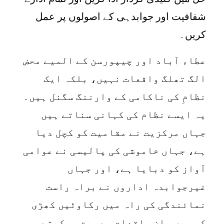
شفافیت اور جوابدہی کے اصولوں پر عمل
کریں۔
عطاء آباد اور چیپورسن کے المیے محض
الگ تھلگ واقعات نہیں، بلکہ ایک
نظامِ کی ناکامی کے وارننگ سگنل ہیں۔
یہ ایسے نظام کی کہانی سناتے ہیں
جہاں مرکزیت نے مقامیت کو کچل دیا
ہے، جہاں خاموشی کی پالیسی نے عوامی
آواز کو دبایا ہے، اور جہاں
غیرجوابدہ اداروں نے براہ راست
نمائندگی کی راہ میں رکاوٹیں کھڑی
کی ہیں۔ ان واقعات سے سبق سیکھتے