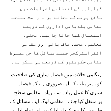
کوارٹرز کی انتظامی اخراجات میں
ضائع ہونے کے بجائے براہ راست منتخب
مقامی بلدیاتی اداروں کے ذریعے
استعمال کیا جانا چاہیے۔ بجلی،
تعلیم، صحت، صاف پانی اور مقامی
انفراسٹرکچر جیسے مسائل کا حل مضبوط
مقامی حکومتوں کے ذریعے ہی ممکن ہے۔
ہنگامی حالات میں فیصلہ سازی کی صلاحیت
کو بہتر بنانے کے لیے ضروری ہے کہ فیصلہ
سازی کا عمل زیادہ سے زیادہ مقامی سطح
پر منتقل کیا جائے۔ مقامی لوگ اپنے مسائل کے
حل میں کلیدی کردار ادا کریں اور تمام ادارے