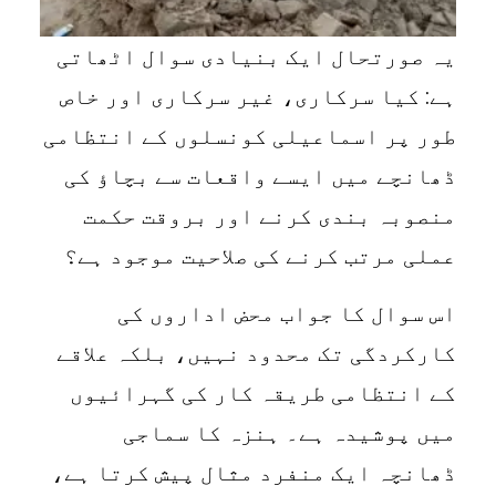
یہ صورتحال ایک بنیادی سوال اٹھاتی
ہے: کیا سرکاری، غیر سرکاری اور خاص
طور پر اسماعیلی کونسلوں کے انتظامی
ڈھانچے میں ایسے واقعات سے بچاؤ کی
منصوبہ بندی کرنے اور بروقت حکمت
عملی مرتب کرنے کی صلاحیت موجود ہے؟
اس سوال کا جواب محض اداروں کی
کارکردگی تک محدود نہیں، بلکہ علاقے
کے انتظامی طریقہ کار کی گہرائیوں
میں پوشیدہ ہے۔ ہنزہ کا سماجی
ڈھانچہ ایک منفرد مثال پیش کرتا ہے،