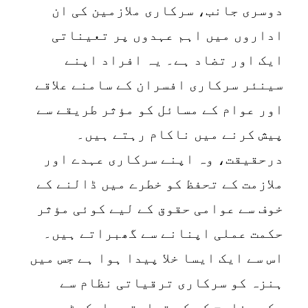
دوسری جانب، سرکاری ملازمین کی ان
اداروں میں اہم عہدوں پر تعیناتی
ایک اور تضاد ہے۔ یہ افراد اپنے
سینئر سرکاری افسران کے سامنے علاقے
اور عوام کے مسائل کو مؤثر طریقے سے
پیش کرنے میں ناکام رہتے ہیں۔
درحقیقت، وہ اپنے سرکاری عہدے اور
ملازمت کے تحفظ کو خطرے میں ڈالنے کے
خوف سے عوامی حقوق کے لیے کوئی مؤثر
حکمت عملی اپنانے سے گھبراتے ہیں۔
اس سے ایک ایسا خلا پیدا ہوا ہے جس میں
ہنزہ کو سرکاری ترقیاتی نظام سے
یکسر خارج کر کے تجارتی مارکیٹوں