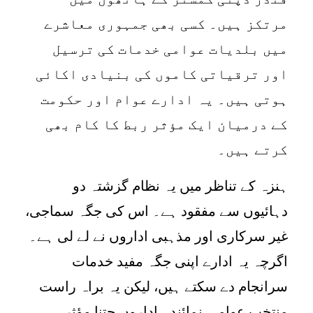
مرتکز ہیں۔ کسی بھی جمہوری معاشرے
میں بلدیات عوامی خدمات کی ترسیل
اور ترقیاتی کاموں کی بنیادی اکائی
ہوتی ہیں۔ یہ ادارے عوام اور حکومت
کے درمیان ایک مؤثر ربط کا کام بھی
کرتے ہیں۔
ہنزہ کے تناظر میں یہ نظام گزشتہ دو
دہائیوں سے مفقود ہے۔ اس کی جگہ سماجی،
غیر سرکاری اور مذہبی اداروں نے لے لی ہے۔
اگرچہ یہ ادارے اپنی جگہ مفید خدمات
سرانجام دے سکتے ہیں، لیکن یہ براہ راست
منتخب عوامی نمائندہ اداروں جتنا مؤثر،