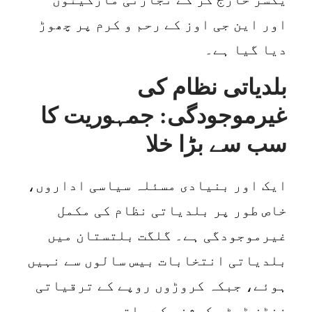
اور این جی اوز کے رحم و کرم پر چھوڑ
دیا گیا ہے۔
بلدیاتی نظام کی
غیرموجودگی: جمہوریت کا
سب سے بڑا خلا
ایک اور بنیادی مسئلہ سیاسی اداروں،
خاص طور پر بلدیاتی نظام کی مکمل
غیرموجودگی ہے۔ گلگت بلتستان میں
بلدیاتی انتخابات بیس سالوں سے نہیں
ہوئے، جبکہ کروڑوں روپے کے ترقیاتی
فنڈز ڈپٹی کمشنر کے ہاتھوں میں