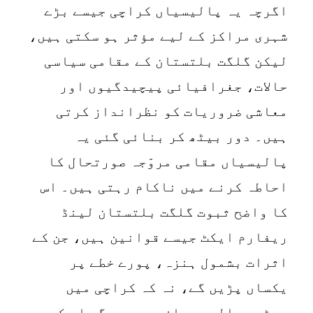
اگرچہ یہ پالیسیاں کراچی جیسے بڑے
شہری مراکز کے لیے مؤثر ہو سکتی ہیں،
لیکن گلگت بلتستان کے مقامی سیاسی
حالات، جغرافیائی پیچیدگیوں اور
معاشی ضروریات کو نظرانداز کرتی
ہیں۔ دور بیٹھ کر بنائی گئی یہ
پالیسیاں مقامی مروّجہ صورتحال کا
احاطہ کرنے میں ناکام رہتی ہیں۔ اس
کا واضح ثبوت گلگت بلتستان لینڈ
ریفارم ایکٹ جیسے قوانین ہیں، جن کے
اثرات بشمول ہنزہ، پورے خطے پر
یکساں پڑیں گے، نہ کہ کراچی میں
بیٹھے پالیسی سازوں پر۔ مگر اس کے