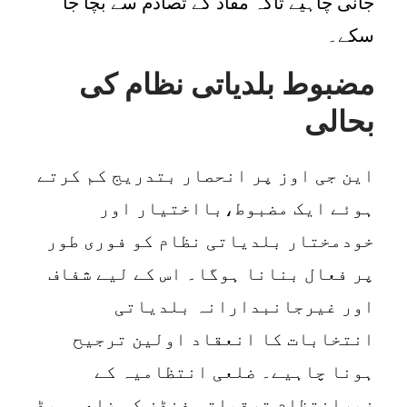
جانی چاہیے تاکہ مفاد کے تصادم سے بچا جا
سکے۔
مضبوط بلدیاتی نظام کی
بحالی
این جی اوز پر انحصار بتدریج کم کرتے
ہوئے ایک مضبوط،بااختیار اور
خودمختار بلدیاتی نظام کو فوری طور
پر فعال بنانا ہوگا۔ اس کے لیے شفاف
اور غیرجانبدارانہ بلدیاتی
انتخابات کا انعقاد اولین ترجیح
ہونا چاہیے۔ ضلعی انتظامیہ کے
زیرانتظام ترقیاتی فنڈز کو ضلعی ہیڈ