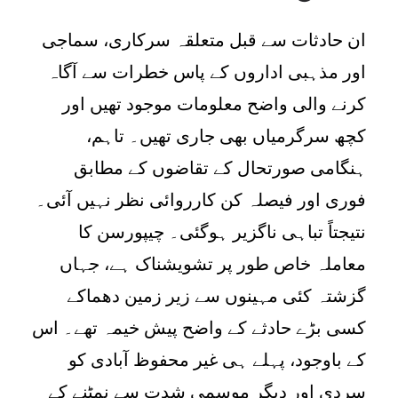
ان حادثات سے قبل متعلقہ سرکاری، سماجی
اور مذہبی اداروں کے پاس خطرات سے آگاہ
کرنے والی واضح معلومات موجود تھیں اور
کچھ سرگرمیاں بھی جاری تھیں۔ تاہم،
ہنگامی صورتحال کے تقاضوں کے مطابق
فوری اور فیصلہ کن کارروائی نظر نہیں آئی۔
نتیجتاً تباہی ناگزیر ہوگئی۔ چیپورسن کا
معاملہ خاص طور پر تشویشناک ہے، جہاں
گزشتہ کئی مہینوں سے زیر زمین دھماکے
کسی بڑے حادثے کے واضح پیش خیمہ تھے۔ اس
کے باوجود، پہلے ہی غیر محفوظ آبادی کو
سردی اور دیگر موسمی شدت سے نمٹنے کے