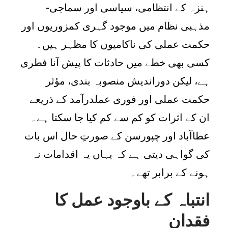
ہنزہ کے انتظامی، سیاسی اور سماجی-
مذہبی نظام میں موجود گہری کمزوریوں اور
حکمت عملی کی ناکامیوں کا مظہر ہیں۔
کسی بھی خطے میں حادثات کا پیش آنا فطری
ہے، لیکن دوراندیش منصوبہ بندی، مؤثر
حکمت عملی اور فوری عملدرآمد کے ذریعے
ان کے اثرات کو کم سے کم کیا جا سکتا ہے۔
عطاآباد اور چپورسن کے صورتِ حال اس بات
کی گواہی دیتی ہے کہ یہاں یہ اقدامات نہ
ہونے کے برابر تھے۔
انتباہ کے باوجود عمل کا
فقدان